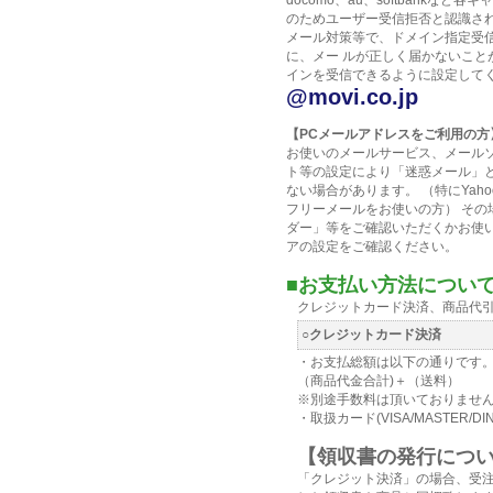
docomo、au、softbankな
のためユーザー受信拒否と認識さ
メール対策等で、ドメイン指定受
に、メー ルが正しく届かないこと
インを受信できるように設定して
@movi.co.jp
【PCメールアドレスをご利用の方
お使いのメールサービス、メール
ト等の設定により「迷惑メール」
ない場合があります。 （特にYahoo
フリーメールをお使いの方） その
ダー」等をご確認いただくかお使
アの設定をご確認ください。
■お支払い方法について
クレジットカード決済、商品代
○クレジットカード決済
・お支払総額は以下の通りです
（商品代金合計)＋（送料）
※別途手数料は頂いておりませ
・取扱カード(VISA/MASTER/DIN
【領収書の発行につ
「クレジット決済」の場合、受