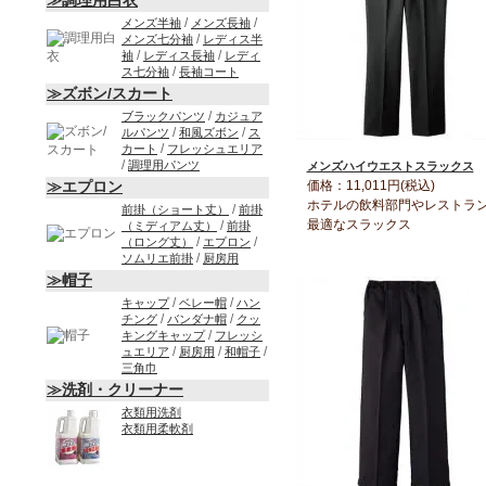
≫調理用白衣
/
/
メンズ半袖
メンズ長袖
/
メンズ七分袖
レディス半
/
/
袖
レディス長袖
レディ
/
ス七分袖
長袖コート
≫ズボン/スカート
/
ブラックパンツ
カジュア
/
/
ルパンツ
和風ズボン
ス
/
カート
フレッシュエリア
/
調理用パンツ
メンズハイウエストスラックス
価格：11,011円(税込)
≫エプロン
ホテルの飲料部門やレストラ
/
前掛（ショート丈）
前掛
最適なスラックス
/
（ミディアム丈）
前掛
/
/
（ロング丈）
エプロン
/
ソムリエ前掛
厨房用
≫帽子
/
/
キャップ
ベレー帽
ハン
/
/
チング
バンダナ帽
クッ
/
キングキャップ
フレッシ
/
/
/
ュエリア
厨房用
和帽子
三角巾
≫洗剤・クリーナー
衣類用洗剤
衣類用柔軟剤