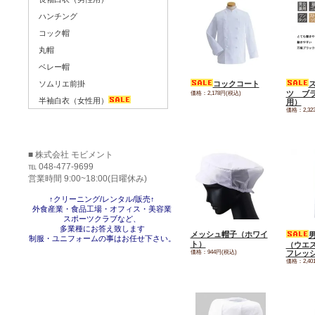
ハンチング
コック帽
丸帽
ベレー帽
コックコート
ソムリエ前掛
価格：2,178円(税込)
ツ ブ
半袖白衣（女性用）
用）
価格：2,32
■ 株式会社 モビメント
℡ 048-477-9699
営業時間 9:00~18:00(日曜休み)
↑クリーニング/レンタル/販売↑
外食産業・食品工場・オフィス・美容業
スポーツクラブなど、
多業種にお答え致します
メッシュ帽子（ホワイ
制服・ユニフォームの事はお任せ下さい。
ト）
（ウエ
価格：944円(税込)
フレッ
価格：2,40