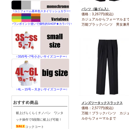
パンツ（脇ゴム入）
↑ユニフォーム基本色スタイリッシュカラー↑
価格：3,267円(税込)
カジュアルからフォーマル
↑ワンポイント使いで個性的SHOP★カラバリ↑
万能ブラックパンツ 男女兼
↑3S/5号~7号小さいサイズコーナー↑
↑4L～15号～大きいサイズコーナー↑
メンズツータックスラックス
価格：2,577円(税込)
万能！ブラックパンツ カジ
裾上げらくらくチノパン ワンタ
ルからフォーマルまで
ッチ操作で5段階に裾上げ可能！
コックコート