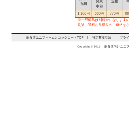
関東
近畿
九州
中部
1,100円
660円
770円
8
※一部離島は別料金になります
別途、送料お見積りのご連絡を
飲食店ユニフォームとコックコートTOP
特定商取引法
プラ
「飲食店向けユニフ
Copyright © 2011