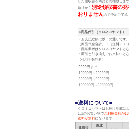
した領収書を商品と同梱致しま
別途領収書の発
弊社から
おりません
ので予めご了承
○商品代引（クロネコヤマト）
・お支払総額は以下の通りです
（商品代金合計）＋（送料）＋
・配送業者はクロネコヤマトと
・商品と引き換えでお支払いと
【代引手数料料】
9999円まで
10000円～29999円
30000円～99999円
100000円～300000円
■送料について■
クロネコヤマトはお届け地域に
1回のお買い物で
ご利用金額が10
送料が無料
になります！
東北
北海道