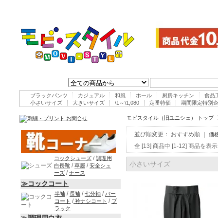
ブラックパンツ
カジュアル
和風
ホール
厨房キッチン
食品
小さいサイズ
大きいサイズ
\1～\1,080
定番特価
期間限定特別
モビスタイル（旧ユニシェ） トップ
並び順変更：
おすすめ順
｜
価
全 [13] 商品中 [1-12] 商
/
コックシューズ
調理用
小さいサイズ
/
/
白長靴
草履
安全シュ
/
ーズ
ナース
≫コックコート
/
/
/
半袖
長袖
七分袖
バー
/
/
コート
衿ナシコート
ブ
ラック