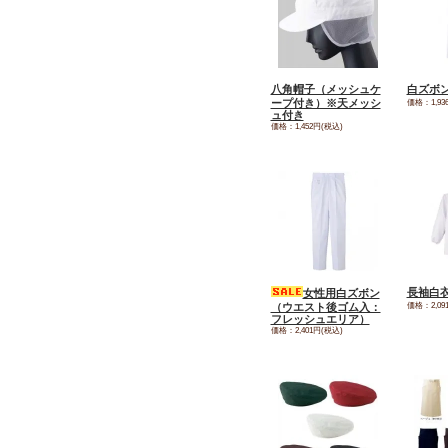
八角帽子（メッシュケ
白ズボ
ープ付き）※天メッシ
価格：1,93
ュ付き
価格：1,452円(税込)
長袖白
女性用白ズボン
価格：2,09
（ウエスト後ゴム入：
フレッシュエリア）
価格：2,401円(税込)