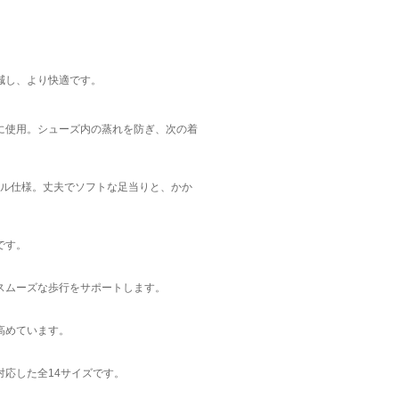
減し、より快適です。
に使用。シューズ内の蒸れを防ぎ、次の着
ール仕様。丈夫でソフトな足当りと、かか
です。
スムーズな歩行をサポートします。
高めています。
ズも対応した全14サイズです。