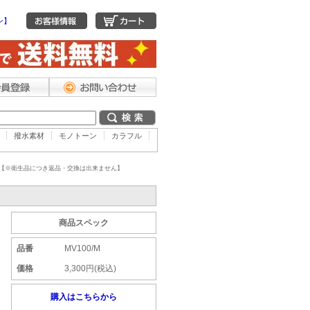
ン】
撥水素材
モノトーン
カラフル
00 【※衛生品につき返品・交換は出来ません】
商品スペック
品番
MV100/M
価格
3,300円(税込)
購入はこちらから