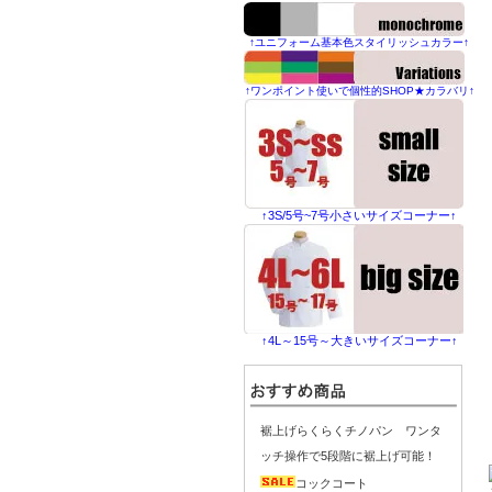
↑ユニフォーム基本色スタイリッシュカラー↑
↑ワンポイント使いで個性的SHOP★カラバリ↑
↑3S/5号~7号小さいサイズコーナー↑
↑4L～15号～大きいサイズコーナー↑
裾上げらくらくチノパン ワンタ
ッチ操作で5段階に裾上げ可能！
コックコート