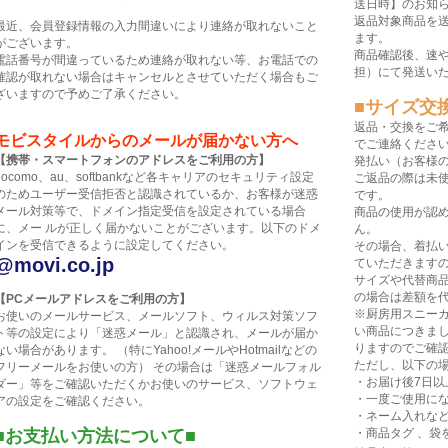
送日時】のお知
返品対象商品を
最近、会員登録情報の入力間違いにより連絡が取れないこと
ます。
がございます。
商品確認後、速
電話番号が間違っているため連絡が取れない等、お電話での
担）にて発送い
確認が取れない場合はキャンセルとさせていただく場合もご
ざいますので予めご了承ください。
■サイズ交
返品・交換をご
モビスタイルからのメールが届かない方へ
でご連絡くださ
【携帯・スマートフォンのアドレスをご利用の方】
発払い（お客様
docomo、au、softbankなど各キャリアのセキュリティ設定
ご返品の際は未
のためユーザー受信拒否と認識されているか、お客様が迷惑
です。
メール対策等で、ドメイン指定受信を設定されている場合
商品の使用が認
に、メー ルが正しく届かないことがございます。以下のドメ
ん。
インを受信できるように設定してください。
その場合、着払
@movi.co.jp
ていただきます
サイズや代替商
の場合は差額を
【PCメールアドレスをご利用の方】
※厨房用スニー
お使いのメールサービス、メールソフト、ウィルス対策ソフ
い商品につきま
ト等の設定により「迷惑メール」と認識され、メールが届か
りますのでご確
ない場合があります。 （特にYahoo!メールやHotmailなどの
ただし、以下の
フリーメールをお使いの方） その場合は「迷惑メールフォル
・お届け後7日以
ダー」等をご確認いただくかお使いのサービス、ソフトウェ
・一度ご使用に
アの設定をご確認ください。
・ネーム入れな
■お支払い方法について■
・商品タグ 、袋