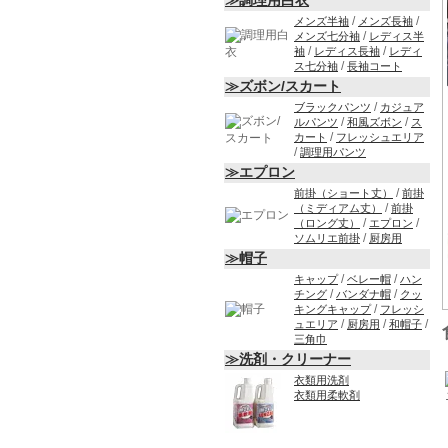
≫調理用白衣
/
/
メンズ半袖
メンズ長袖
/
メンズ七分袖
レディス半
/
/
袖
レディス長袖
レディ
/
ス七分袖
長袖コート
≫ズボン/スカート
/
ブラックパンツ
カジュア
/
/
ルパンツ
和風ズボン
ス
/
カート
フレッシュエリア
/
調理用パンツ
≫エプロン
/
前掛（ショート丈）
前掛
/
（ミディアム丈）
前掛
/
/
（ロング丈）
エプロン
/
ソムリエ前掛
厨房用
≫帽子
/
/
キャップ
ベレー帽
ハン
/
/
チング
バンダナ帽
クッ
/
キングキャップ
フレッシ
/
/
/
ュエリア
厨房用
和帽子
三角巾
≫洗剤・クリーナー
衣類用洗剤
衣類用柔軟剤