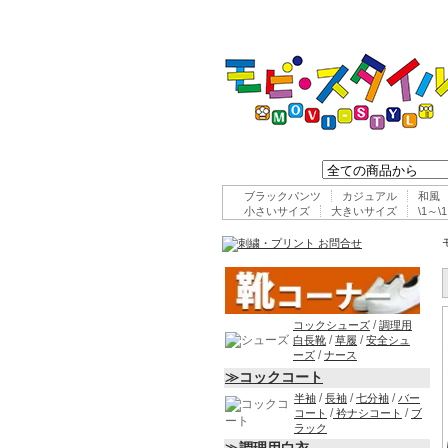
ブラックパンツ
カジュアル
和風
小さいサイズ
大きいサイズ
\1～\1
/
コックシューズ
調理用
/
/
白長靴
草履
安全シュ
/
ーズ
ナース
≫コックコート
/
/
/
半袖
長袖
七分袖
バー
/
/
コート
衿ナシコート
ブ
ラック