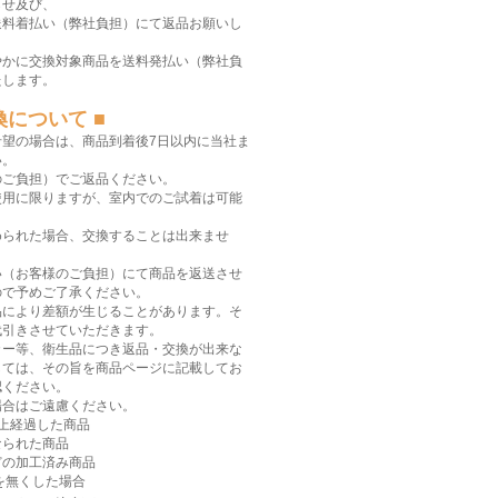
らせ及び、
送料着払い（弊社負担）にて返品お願いし
やかに交換対象商品を送料発払い（弊社負
たします。
換について ■
希望の場合は、商品到着後7日以内に当社ま
い。
のご負担）でご返品ください。
使用に限りますが、室内でのご試着は可能
められた場合、交換することは出来ませ
い（お客様のご負担）にて商品を返送させ
ので予めご了承ください。
品により差額が生じることがあります。そ
代引きさせていただきます。
カー等、衛生品につき返品・交換が出来な
しては、その旨を商品ページに記載してお
認ください。
場合はご遠慮ください。
上経過した商品
なられた商品
どの加工済み商品
を無くした場合