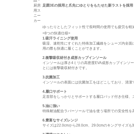
足囲3Eの採用と爪先にゆとりをもたせた新ラストを採用
ゆったりとしたフィット性で長時間の使用でも疲労を軽
<8つの快適仕様>
1.吸汗ライニング使用
吸湿、速乾性にすぐれた特殊加工繊維をシューズ内全面
用の際も快適に履くことができます。
2.衝撃吸収材付き成形カップインソール
インソールは厚さ4ミリの高密度EVA成形カップインソ
とには衝撃吸収材付きです。
3.抗菌加工
インソールの表面には抗菌加工をほどこしており、清潔
4.履口サポート
足首部をしっかりとサポートする履口パッド付き仕様、
5.油に強い
特殊耐油配合ラバーソールで油を使う場所での安全性を
6.豊富なサイズレンジ
サイズは22.0cmから28.0cm、29.0cmのキングサイ