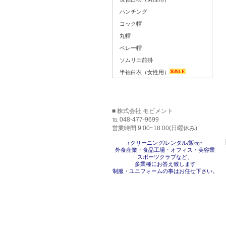
ハンチング
コック帽
丸帽
ベレー帽
ソムリエ前掛
半袖白衣（女性用）
■ 株式会社 モビメント
℡ 048-477-9699
営業時間 9:00~18:00(日曜休み)
↑クリーニング/レンタル/販売↑
外食産業・食品工場・オフィス・美容業
スポーツクラブなど、
多業種にお答え致します
制服・ユニフォームの事はお任せ下さい。