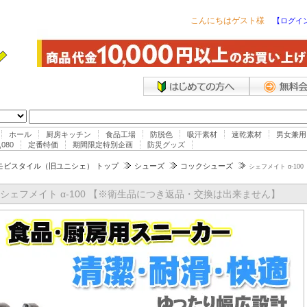
こんにちはゲスト様
【ログイ
ホール
厨房キッチン
食品工場
防脱色
吸汗素材
速乾素材
男女兼用
,080
定番特価
期間限定特別企画
防災グッズ
モビスタイル（旧ユニシェ） トップ
シューズ
コックシューズ
シェフメイト α-1
シェフメイト α-100 【※衛生品につき返品・交換は出来ません】