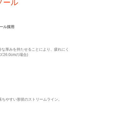
ソール
ソール採用
分な厚みを持たせることにより、疲れにく
6.0cmの場合)
落ちやすい形状のストリームライン。