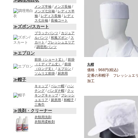
≫調理用白衣
/
/
メンズ半袖
メンズ長袖
/
メンズ七分袖
レディス半
/
/
袖
レディス長袖
レディ
/
ス七分袖
長袖コート
≫ズボン/スカート
/
ブラックパンツ
カジュア
/
/
ルパンツ
和風ズボン
ス
/
カート
フレッシュエリア
/
調理用パンツ
≫エプロン
/
前掛（ショート丈）
前掛
/
（ミディアム丈）
前掛
丸帽
/
/
（ロング丈）
エプロン
価格：968円(税込)
/
ソムリエ前掛
厨房用
定番の和帽子 フレッシュエ
≫帽子
加工
/
/
キャップ
ベレー帽
ハン
/
/
チング
バンダナ帽
クッ
/
キングキャップ
フレッシ
/
/
/
ュエリア
厨房用
和帽子
三角巾
≫洗剤・クリーナー
衣類用洗剤
衣類用柔軟剤