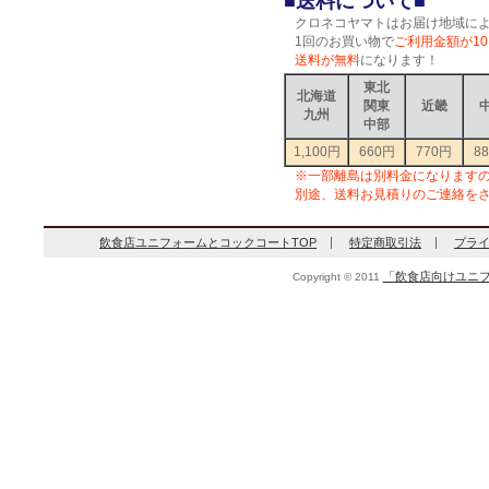
■送料について■
クロネコヤマトはお届け地域に
1回のお買い物で
ご利用金額が10
送料が無料
になります！
東北
北海道
関東
近畿
九州
中部
1,100円
660円
770円
8
※一部離島は別料金になります
別途、送料お見積りのご連絡を
飲食店ユニフォームとコックコートTOP
特定商取引法
プラ
「飲食店向けユニフ
Copyright © 2011