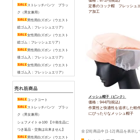
価格：871円(税込)
ストレッチパンツ ブラッ
定番のコック帽 フレッシュ
ア加工
ク（男女兼用）
男性用白ズボン（ウエスト
総ゴム入：フレッシュエリア）
女性用白ズボン（ウエスト
総ゴム：フレッシュエリア）
男性用白ズボン（ウエスト
後ゴム入：フレッシュエリア）
女性用白ズボン（ウエスト
後ゴム入：フレッシュエリア）
メッシュ帽子（ピンク）
コックコート
価格：944円(税込)
ストレッチパンツ ブラッ
作業性と快適性を追求した軽
にぴったりなメッシュ帽子
ク（男女兼用）
シェフメイト α-100 【※衛生品に
つき返品・交換は出来ません】
全 [28] 商品中 [1-12] 商品を
男性用白ズボン（ウエスト