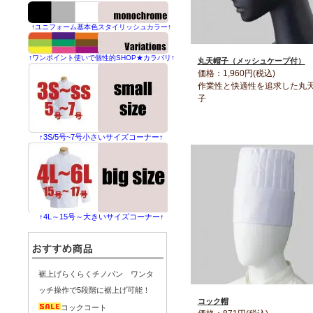
↑ユニフォーム基本色スタイリッシュカラー↑
↑ワンポイント使いで個性的SHOP★カラバリ↑
丸天帽子（メッシュケープ付）
価格：1,960円(税込)
作業性と快適性を追求した丸
子
↑3S/5号~7号小さいサイズコーナー↑
↑4L～15号～大きいサイズコーナー↑
裾上げらくらくチノパン ワンタ
ッチ操作で5段階に裾上げ可能！
コック帽
コックコート