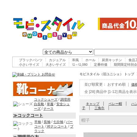
ブラックパンツ
カジュアル
和風
ホール
厨房キッチン
食品
小さいサイズ
大きいサイズ
\1～\1,080
定番特価
期間限定特別
モビスタイル（旧ユニシェ） トップ
並び順変更：
おすすめ順
｜
価
全 [28] 商品中 [1-12] 商
/
コックシューズ
調理用
キャップ
ベレー帽
ハ
/
/
白長靴
草履
安全シュ
子
三角巾
/
ーズ
ナース
≫コックコート
帽子
/
/
/
半袖
長袖
七分袖
バー
/
/
コート
衿ナシコート
ブ
ラック