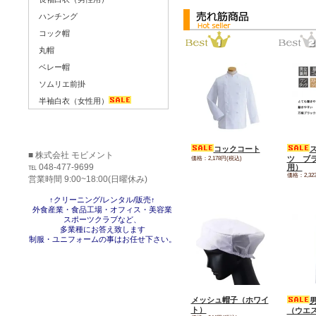
ハンチング
コック帽
丸帽
ベレー帽
ソムリエ前掛
半袖白衣（女性用）
コックコート
■ 株式会社 モビメント
価格：2,178円(税込)
ツ ブ
℡ 048-477-9699
用）
価格：2,32
営業時間 9:00~18:00(日曜休み)
↑クリーニング/レンタル/販売↑
外食産業・食品工場・オフィス・美容業
スポーツクラブなど、
多業種にお答え致します
制服・ユニフォームの事はお任せ下さい。
メッシュ帽子（ホワイ
ト）
（ウエ