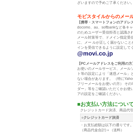
ざいますので予めご了承ください
モビスタイルからのメー
【携帯・スマートフォンのアドレ
docomo、au、softbankな
のためユーザー受信拒否と認識さ
メール対策等で、ドメイン指定受
に、メー ルが正しく届かないこと
インを受信できるように設定して
@movi.co.jp
【PCメールアドレスをご利用の方
お使いのメールサービス、メール
ト等の設定により「迷惑メール」
ない場合があります。 （特にYahoo
フリーメールをお使いの方） その
ダー」等をご確認いただくかお使
アの設定をご確認ください。
■お支払い方法について
クレジットカード決済、商品代
○クレジットカード決済
・お支払総額は以下の通りです
（商品代金合計)＋（送料）