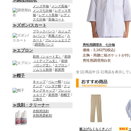
≫調理用白衣
/
/
メンズ半袖
メンズ長袖
/
メンズ七分袖
レディス半
/
/
袖
レディス長袖
レディ
/
ス七分袖
長袖コート
≫ズボン/スカート
/
ブラックパンツ
カジュア
/
/
ルパンツ
和風ズボン
ス
/
カート
フレッシュエリア
/
調理用パンツ
男性用調理衣 七分袖
価格：3,182円(税込)
≫エプロン
左胸・両腰に箱ポケットが付
/
前掛（ショート丈）
前掛
男性用調理用白衣
/
（ミディアム丈）
前掛
/
/
（ロング丈）
エプロン
/
ソムリエ前掛
厨房用
全 [1] 商品中 [1-1] 商品を表示し
≫帽子
/
/
キャップ
ベレー帽
ハン
/
/
チング
バンダナ帽
クッ
/
キングキャップ
フレッシ
/
/
/
ュエリア
厨房用
和帽子
三角巾
≫洗剤・クリーナー
衣類用洗剤
衣類用柔軟剤
裾上げらくらくチノパ