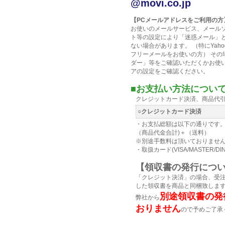
@movi.co.jp
【PCメールアドレスをご利用の方
お使いのメールサービス、メール
ト等の設定により「迷惑メール」
ない場合があります。 （特にYahoo
フリーメールをお使いの方） その
ダー」等をご確認いただくかお使
アの設定をご確認ください。
■お支払い方法について
クレジットカード決済、商品代
○クレジットカード決済
・お支払総額は以下の通りです
（商品代金合計)＋（送料）
※別途手数料は頂いておりませ
・取扱カード(VISA/MASTER/DIN
【領収書の発行につ
「クレジット決済」の場合、受
した領収書を商品と同梱致しま
別途領収書の発
弊社から
おりません
ので予めご了承