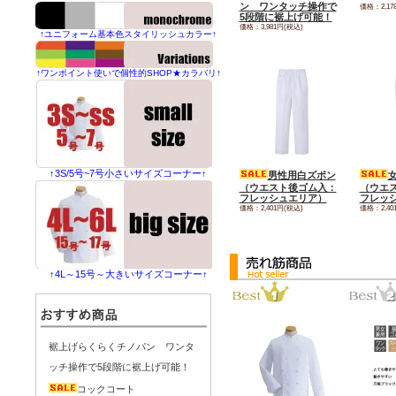
ン ワンタッチ操作で
価格：2,17
5段階に裾上げ可能！
価格：3,981円(税込)
↑ユニフォーム基本色スタイリッシュカラー↑
↑ワンポイント使いで個性的SHOP★カラバリ↑
↑3S/5号~7号小さいサイズコーナー↑
男性用白ズボン
（ウエスト後ゴム入：
（ウエ
フレッシュエリア）
フレッ
価格：2,401円(税込)
価格：2,40
↑4L～15号～大きいサイズコーナー↑
裾上げらくらくチノパン ワンタ
ッチ操作で5段階に裾上げ可能！
コックコート