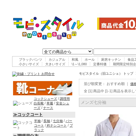
ブラックパンツ
カジュアル
和風
ホール
厨房キッチン
食品
小さいサイズ
大きいサイズ
\1～\1,080
定番特価
期間限定特別
モビスタイル（旧ユニシェ） トップ
並び順変更：
おすすめ順
｜
価
全 [1] 商品中 [1-1] 商品を表
/
コックシューズ
調理用
メンズ七分袖
/
/
白長靴
草履
安全シュ
/
ーズ
ナース
≫コックコート
/
/
/
半袖
長袖
七分袖
バー
/
/
コート
衿ナシコート
ブ
ラック