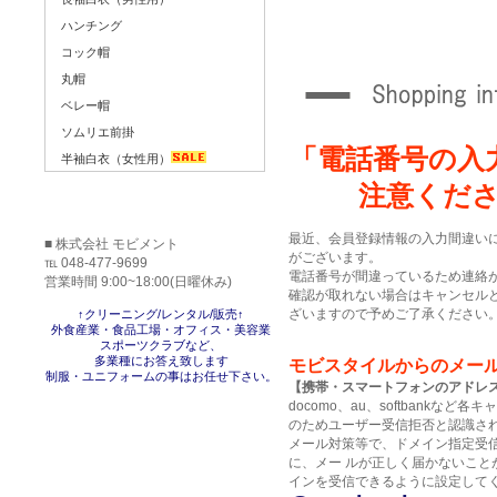
ハンチング
コック帽
丸帽
ベレー帽
ソムリエ前掛
「電話番号の入
半袖白衣（女性用）
注意くだ
最近、会員登録情報の入力間違い
■ 株式会社 モビメント
がございます。
℡ 048-477-9699
電話番号が間違っているため連絡
営業時間 9:00~18:00(日曜休み)
確認が取れない場合はキャンセル
ざいますので予めご了承ください
↑クリーニング/レンタル/販売↑
外食産業・食品工場・オフィス・美容業
スポーツクラブなど、
多業種にお答え致します
モビスタイルからのメー
制服・ユニフォームの事はお任せ下さい。
【携帯・スマートフォンのアドレ
docomo、au、softbankな
のためユーザー受信拒否と認識さ
メール対策等で、ドメイン指定受
に、メー ルが正しく届かないこと
インを受信できるように設定して