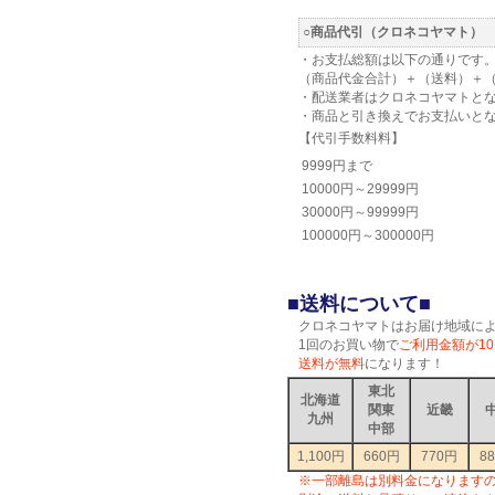
○商品代引（クロネコヤマト）
・お支払総額は以下の通りです
（商品代金合計）＋（送料）＋
・配送業者はクロネコヤマトと
・商品と引き換えでお支払いと
【代引手数料料】
9999円まで
10000円～29999円
30000円～99999円
100000円～300000円
■送料について■
クロネコヤマトはお届け地域に
1回のお買い物で
ご利用金額が10
送料が無料
になります！
東北
北海道
関東
近畿
九州
中部
1,100円
660円
770円
8
※一部離島は別料金になります